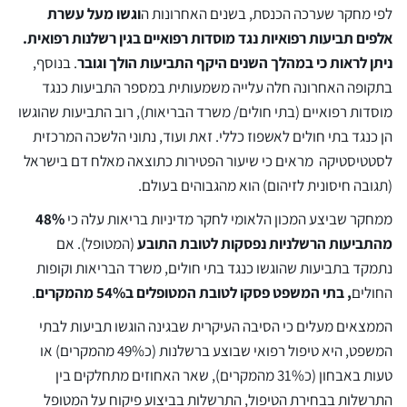
לפי מחקר שערכה הכנסת, בשנים האחרונות ה
וגשו מעל עשרת
אלפים תביעות רפואיות נגד מוסדות רפואיים בגין רשלנות רפואית.
ניתן לראות כי במהלך השנים היקף התביעות הולך וגובר
. בנוסף,
בתקופה האחרונה חלה עלייה משמעותית במספר התביעות כנגד
מוסדות רפואיים (בתי חולים/ משרד הבריאות), רוב התביעות שהוגשו
הן כנגד בתי חולים לאשפוז כללי. זאת ועוד, נתוני הלשכה המרכזית
לסטטיסטיקה מראים כי שיעור הפטירות כתוצאה מאלח דם בישראל
(תגובה חיסונית לזיהום) הוא מהגבוהים בעולם.
ממחקר שביצע המכון הלאומי לחקר מדיניות בריאות עלה כי
48%
מהתביעות הרשלניות נפסקות לטובת התובע
(המטופל). אם
נתמקד בתביעות שהוגשו כנגד בתי חולים, משרד הבריאות וקופות
החולים
, בתי המשפט פסקו לטובת המטופלים ב54% מהמקרים
.
הממצאים מעלים כי הסיבה העיקרית שבגינה הוגשו תביעות לבתי
המשפט, היא טיפול רפואי שבוצע ברשלנות (כ49% מהמקרים) או
טעות באבחון (כ31% מהמקרים), שאר האחוזים מתחלקים בין
התרשלות בבחירת הטיפול, התרשלות בביצוע פיקוח על המטופל