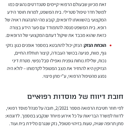
זאת מכיוון שבעולם הרפואי קיימים סטנדרטים נהוגים כמו
למשל חדר טיפול סטרילי. בית המשפט, למרות חוסר הידע
המקצועי בהשוואתו לרופאים, קובע מהי התנהגות ראויה של
רופא. בית המשפט מנסה להתמודד עם פער הידע בצורה
כזאת שהוא מכבד את שיקול דעתם המקצועי של הרופאים.
הוכחת הנזק
: הנזק יכול להתבטא במספר אופנים כגון: נזקי
גוף, מוות, פגיעה בכושר העבודה, קיצור תוחלת החיים,
נכות, שלילת נוחות גופנית ואפילו סבל נפשי. מטרת דיני
הנזיקין היא להחזיר את מצב המטופל לקדמותו – לולא היה
נפגע מהטיפול הרפואי, ע"י מתן פיצוי.
חובת דיווח של מוסדות רפואיים
לפי חוזר חטיבת הרפואה מספר 2/2021, חובה על מנהל מוסד רפואי,
לדווח למשרד הבריאות על כל אירוע מיוחד שנקבע במסמך. לדוגמא:
מתן תרופה שגויה, טעות בזיהוי מטופל, נזק שנגרם מלידת בית ועוד.