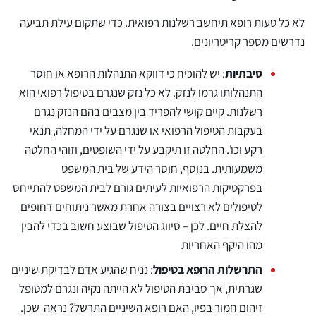
לא כל טעות רופא תיחשב רשלנות רפואית. כדי שתקום עילת תביעה
נדרשים מספר קריטריונים.
סיבתיות
: יש להוכיח כי דווקא התנהלות הרופא או חוסר
התנהלותו גרמו לנזק. לא כל נזק שנגרם בטיפול רפואי הוא
רשלנות. קיים קושי להפריד בין מצבים בהם הנזק נגרם
בעקבות הטיפול הרפואי או שנגרם על ידי המחלה, תנאי
רקע וכו'. החלטה זו תיקבע על ידי השופטים, וזוהי החלטה
משמעותית. בנוסף, חוסר הידע של בית המשפט
בפרקטיקות הרפואיות לעיתים גורם לבית המשפט להתייחס
לטיפולים לא רצויים בצורה אחרת מאשר ניתוחים דחופים
להצלת חיים. לכן – סיווג הטיפול שבוצע חשוב בכדי להבין
מהו היקף האחריות
התרשלות הרופא בטיפול
: נניח שהגיע אדם לבדיקת שיניים
שגרתית, אך סביבת הטיפול לא הייתה נקיה ונגרם למטופל
זיהום חמור בפיו, האם רופא השיניים התרשל? נראה שכן.