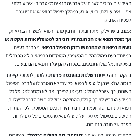
האירועים צריכים לענות על ארבעה תנאים מצטברים: אירוע בלתי
צפוי, אירוע בלתי רצוי, אירע במהלך טיפול רפואי או אחריו וגרם
לפטירה או נזק.
אמנם בישראל קיימת חובת דיווח בין מוסד רפואי למשרד הבריאות,
אך מוסד רפואי אינו חב חובת דיווח ביחס למטופליו אודות תקלות או
טעויות רפואיות שהתרחשו בזמן הטיפול הרפואי
. מצב זה בעייתי
במיוחד בעת ניהול ההליך המשפטי. המוסדות הרפואיים לא מתנהלים
בשקיפות אל מול התובעים, במטרה להגן על הרופאים הנתבעים.
בהקשר הזה קיימת
רשלנות בהסכמה מדעת
. כלומר, למטופל קיימת
הזכות שלא יינתן לו טיפול רפואי כל עוד לא הוסבר לו על דרכי הטיפול
השונות, כך שיוכל להחליט בעצמו. לפיכך, אם לא נמסר למטופל כל
המידע הנדרש לצורך קבלת ההחלטה, יכול להיחשב הדבר לרשלנות
רפואית. ניזכר שהרופא חב חובת זהירות כלפי המטופל, ולכן הסתרת
הסיכונים בטיפול ואי גילוי על טיפולים אלטרנטיביים עלולים להוות
הפרה של חובת הזהירות.
פסק דין מעניין בנושא הינו
דעקה נ' בית החולים "כרמל"
. בנסיבות