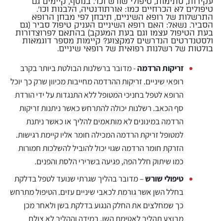
עקירות, סתימות, טיפולי שורש וכו'. בנוסף, קיימים גם
טיפולים לא הכרחיים כמו: אורתודנטיה, הלבנות וכו'.
התרשלות של רופא השיניים, תיבחן לפי מבחן הרופא
הסביר. נשאל: האם רופא השיניים העניק טיפול סביר (גם
בעת הטיפול עצמו וגם בעת המעקב) בהתאם לפרוצדורות
ולסטנדרטים הנדרשים למקצוע? קיימות מספר דוגמאות
בולטות של רשלנות רפואית של רופאי שיניים.
זריקות הרדמה
- מדובר ברשלנות הבולטת ביותר בקרב
רופאי שיניים. זריקות ההרדמה מחייבות מכיוון שרק כך יוכל
הרופא לטפל בחניכי המטופל ללא התנגדות על ידי הורדת
סף הכאב. רשלנות יכולה להתרחש כאשר ניתנות זריקות
הרדמה במינונים לא מותאמים להליך או כאשר ניתנת
למטופל זריקת הרדמה המכילה חומר אליו קיימת רגישות.
הזרקת חומר הרדמה שגוי יכול להוביל להשלכות חמורות
כמו שיתוק חלל הפה, פגיעה בשרירי הלסת והפנים.
טיפולי שורש
– מדובר בהליך שגרתי שנועד לטפל בדלקת
בחלל השן אשר גורמת לכאבי שיניים עזים. הטיפול מתרחש
כך שמחלצים את החלק הנגוע בדלקת בשן ולאחר מכן
מבוצע תהליך לאטימת השן. במידה וההליך לא צולח