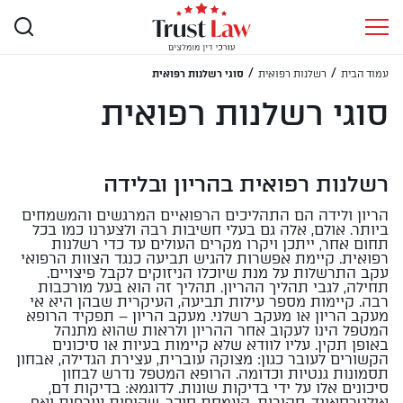
/
/
עמוד הבית
רשלנות רפואית
סוגי רשלנות רפואית
סוגי רשלנות רפואית
רשלנות רפואית בהריון ובלידה
הריון ולידה הם התהליכים הרפואיים המרגשים והמשמחים
ביותר. אולם, אלה גם בעלי חשיבות רבה ולצערנו כמו בכל
תחום אחר, ייתכן ויקרו מקרים העולים עד כדי רשלנות
רפואית. קיימת אפשרות להגיש תביעה כנגד הצוות הרפואי
עקב התרשלות על מנת שיוכלו הניזוקים לקבל פיצויים.
תחילה, לגבי תהליך ההריון. תהליך זה הוא בעל מורכבות
רבה. קיימות מספר עילות תביעה, העיקרית שבהן היא אי
מעקב הריון או מעקב רשלני. מעקב הריון – תפקיד הרופא
המטפל הינו לעקוב אחר ההריון ולראות שהוא מתנהל
באופן תקין. עליו לוודא שלא קיימות בעיות או סיכונים
הקשורים לעובר כגון: מצוקה עוברית, עצירת הגדילה, אבחון
תסמונות גנטיות וכדומה. הרופא המטפל נדרש לבחון
סיכונים אלו על ידי בדיקות שונות. לדוגמא: בדיקות דם,
אולטרסאונד, סקירות, העמסת סוכר, שקיפות עורפית ואף