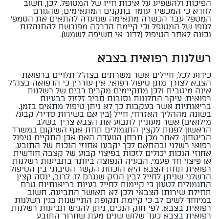
הפיכות ולהשפיע על איכות חייו של המטופל. לכן, חשוב
לוודא כי המכשיר עומד בתקנים המתאימים, שהגורם
המטפל עבר הכשרה מתאימה שנועדה להתאים את הטמפ'
לגופו של המטופל וכי קיימת הדרכה מפורשת להתנהלות
נכונה לאחר הטיפול (לדוג' אי חשיפה לשמש).
רשלנות רפואית בצבא
כידוע לכל, חיילים אשר משרתים בצה"ל תלויים ברפואת
הצבא לצורך מתן טיפול רפואי. אין עוררין כי הרפואה בצה"ל
אינה מיטבית ולכן מתקיימים מקרים רבים של רשלנות
רפואית. עיקר התלונות נסובות סביב זלזול בבעיות
בריאותיות אשר בעקבות כך לא ניתן טיפול מתאים בזמן.
בשונה מההליך האזרחי, חייל (בין אם בשירות סדיר/ קבע/
מילואים) אשר מעוניין לתבוע את הצבא צריך בשלב
הראשון לפנות לקצין התגמולים תחת אגף השיקום במשרד
הביטחון. לאחר מכן תבחן הוועדה האם אכן התקיים טיפול
רפואי רשלני ובהתאם לכך יקבעו אחוזי הנכות של התובע.
אחוזי הנכות יכולים לזכות בפיצוי קבוע של קצבה חודשית
או פיצוי חד פעמי. הבעיה הנפוצה ביותר בתביעות רשלנות
רפואית תחת הצבא היא הוכחת הקשר הסיבתי בין הטיפול
הרשלני שניתן לחייל לבין הנזק שנגרם לו. לרוב, ינסה קצין
התגמולים לטעון כי קיימות לחייל בעיות בריאותיות טרם
תחילת שירותו הצבאי ולכן לא תאושר התביעה. חשוב
במיוחד לשים לב כי קיימת תקופת התיישנות בגין רשלנות
רפואית בצבא. לפי חוק הנכים, ניתן להגיש תביעות רשלנות
רפואית בצבא כעד שלוש שנים מעת שחרור התובע