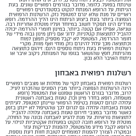
שינתח בפועל. כלומר, מדובר בגורמים רפואיים שונים. בעת
הניתוח, על הרופא המנתח לנקוט בסטנדרטים רפואיים
ראויים על מנת שלא יגרם למטופל נזק. הרשלנות הרפואית
הנפוצה ביותר בעת ביצוע הניתוח הינו הליך ההרדמה. רופא
מרדים הינו תפקיד חשוב במיוחד ועליו מוטלת אחריות רבה.
שגיאה, אפילו אם קטנה ביותר, במינון חומרי ההרדמה יכולה
להוביל לתוצאות קטלניות. לדוג' אם ניתן מינון גבוה מידי של
חומר ההרדמה, המטופל לא יקבל מספיק חמצן למוח
וכתוצאה מכך עלול להיגרם נזק מוחי ואף מוות. מקרי
רשלנות רפואית בעת ניתוח נוספים הינם: זיהום כתוצאה
מהניתוח, חפץ שהושאר בגופו של המנותח, ניקוב איבר או
ניתוח האיבר הלא נכון.
רשלנות רפואית באבחון
רשלנות רפואית באבחון לקוי של מחלות או מצבים רפואיים
הינה הרשלנות הנפוצה ביותר מבין הסוגים שהזכרנו לעיל.
לרוב, מדובר בגורם הראשון שפוגש את המטופל (רופא
משפחה, רופא בחדר מיון וכו'). טעות באבחנה ראשונית
עלולה לגרום לטעות בטיפול הרפואי שיינתן למטופל. לעיתים
טעות באבחנה עלולה גם לגרום לכך שהטיפול לא יינתן בזמן.
כאשר מדובר במצבי חירום טעות באבחנה עלולה להוביל
לתוצאות נוראיות. על מנת להגיע לאבחנה נכונה של החולה,
מוטלת על הרופא חובה לנקוט בפעולות אקטיביות לגילוי. על
הרופא לקבל מידע מהמטופל, להפנות לבדיקות עזר
ובמקרה הצורך להפנות למומחים לטובת חוות דעת נוספת.