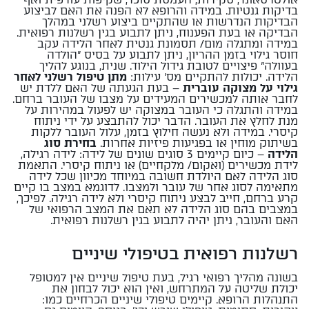
בדיקות גנטיות. במידה והרופא לא הפנה את האם לביצוע
הבדיקות הנדרשות או שהתקיים ביצוע רשלני במהלך
הבדיקה או בעת הפענוח, ניתן לתבוע בגין רשלנות רפואית.
במידה ומתגלה מום/ תסמונת גנטית לאחר הלידה עקב
חוסר גילוי בזמן ההריון, ניתן לתבוע על בסיס "הולדה
בעוולה" פיצויים לטובת גידול הילוד. שנית, בנוגע להליך
הלידה. יכולות להתקיים מס' עילות:
מתן טיפול רשלני לאחר
גילוי על מצוקה עוברית
– בעת הגעתה של האם ללדת יש
לחבר אותה למכשירים המעידים על מצבו של העובר ברחם.
במידה והתגלה כי העובר במצוקה יש לפעול במהירות על
מנת לחלץ את העובר. הדבר יכול להתבצע על ידי ניתוח
קיסרי. במידה ולא נעשה חילוץ בזמן, עלול העובר ללקות
בשיתוק מוחין או בפגיעות פיזיות אחרות.
בחירת סוג
הלידה
– כיום קיימים 3 סוגים שונים של לידה: לידה רגילה,
לידת מכשירים (ואקום/ מלקחיים) או ניתוח קיסרי. התאמת
סוג הלידה לאם היולדת חשובה במיוחד מכיוון שכל לידה
מתאימה לסוג אחר של עובר ולמצבו. לדוגמא במצב בו קיים
קרע ברחם, חייב לבצע ניתוח קיסרי ולא לידה רגילה. לפיכך,
במצבים בהם סוג הלידה לא תאם את המצב הרפואי של
האם והעובר, ניתן יהיה לתבוע בגין רשלנות רפואית.
רשלנות רפואית בטיפולי שיניים
בשונה מהליך רפואי רגיל, בעת טיפול שיניים אין למטופל
יכולת שליטה על המתרחש, ואין הוא יכול לבחון את
התנהלות הרופא. קיימים טיפולי שיניים הכרחיים כמו: