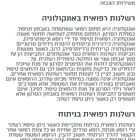
משירותו הצבאי.
רשלנות רפואית באונקולוגיה
אונקולוגיה היא תחום רפואי שמתמחה באבחון וטיפול
במחלת הסרטן. התחום מתחלק לשלושה תחומי משנה:
אונקולוגיה רפואית (טיפול על ידי רופא וכימותרפיה),
אונקולוגיה כירורגית (ניתוחים להסרת גידולים סרטניים)
ואונקולוגיה קרינתית (רדיותרפיה). לרוב, כאשר מוגשות
תביעות רשלנות רפואית כנגד אונקולוגים, התביעות הן על
סמך אבחון שגוי או החלטה טיפולית רשלנית. על
האונקולוגים לזהות את הסימנים לסרטן על מנת שיוכלו
להחליט על בדיקות נחוצות ובהתאם לכך גם להתאים טיפול
נכון. חשוב לציין כי לעומת תחומי רשלנות רפואית אחרים,
אונקולוגיה אינה נפוצה במיוחד מכיוון שלרוב הרופאים אינם
מאבחנים בצורה ראשונית את המטופל, אלא מעורבים
לאחר גילוי הסרטן על מנת להתאים טיפול. לפיכך, אינם
חשופים לתביעות רשלנות רפואית באבחון הסרטן אלא
חשופים רק כאשר ניתן טיפול רשלני.
רשלנות רפואית בניתוח
רשלנות רפואית בניתוח מתקיימת כאשר ניתן טיפול רשלני
ע"י רופא מנתח, רופא מרדים, אחיות או כל צוות רפואי אחר
הקשור להליך הניתוחי. חשוב להבין, הרופא המטפל ששלח
את המטופל לבצע ניתוח מסוים, לרוב אינו אותו רופא