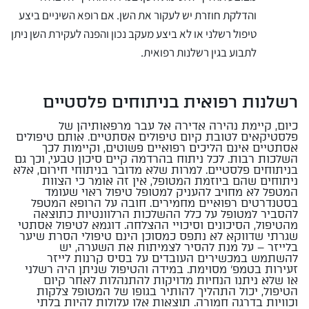
והדלקת חוזרת יש לעקור את השן. אם רופא השיניים ביצע
טיפול רשלני או לא ביצע מעקב נכון והפנה לעקירת השן ניתן
לתבוע בגין רשלנות רפואית.
רשלנות רפואית בניתוחים פלסטיים
כיום, קיימת נהירה אדירה אל עבר מרפאותיהן של
פלסטיקאים לטובת קיום טיפולים אסתטיים. אותם טיפולים
אסתטיים אינם הליכים רפואיים פשוטים, וקיימות לכך
השלכות רבות. לכל ניתוח בהרדמה קיים סיכון טבעי, וכך גם
בניתוחים פלסטיים. למרות שלא מדובר בניתוחי חירום, אלא
ניתוחים שהם ביוזמת המטופל, אין זה אומר כי הצוות
המטפל לא מחויב להעניק למטופל טיפול ראוי שעומד
בסטנדרטים רפואיים מחמירים. חובה על הרופא המטפל
להסביר למטופל על כלל ההשלכות הרלוונטיות כתוצאה
מהטיפול, הסיכונים וסיכויי ההצלחה. דוגמא לטיפול אסתטי
שגרתי שדווקא לא נתפס כמסוכן הינם טיפולי הסרת שיער
בלייזר – על מנת להסיר לצמיתות את השערה, יש
להשתמש במכשירים העובדים על בסיס קרנות לייזר
זעירות בטמפ' מסוימת. במידה והטיפול שניתן היה רשלני
או שלא ניתנו הנחיות מדויקות להתנהלות לאחר קיום
הטיפול, יכול התהליך להותיר בגופו של המטופל צלקות
וכוויות בדרגה חמורה. תוצאות אלו עלולות להיות בלתי