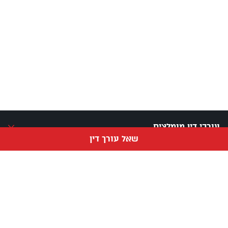
עורכי דין מומלצים
שאל עורך דין
מדריכים פופלריים
ערים נפוצות
פתרונות שיווק
מידע חשוב